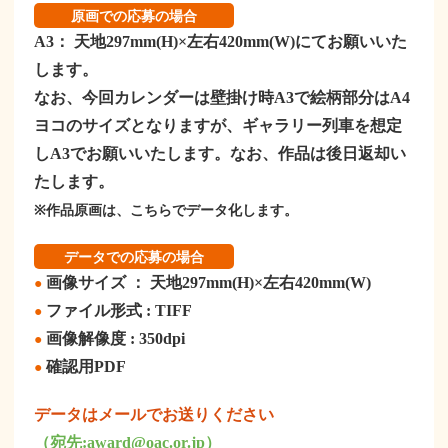
原画での応募の場合
A3： 天地297mm(H)×左右420mm(W)にてお願いいた
します。
なお、今回カレンダーは壁掛け時A3で絵柄部分はA4
ヨコのサイズとなりますが、
ギャラリー列車を想定
しA3でお願いいたします。なお、作品は後日返却い
たします。
※作品原画は、こちらでデータ化します。
データでの応募の場合
画像サイズ ： 天地297mm(H)×左右420mm(W)
●
ファイル形式 : TIFF
●
画像解像度 : 350dpi
●
確認用PDF
●
データはメールでお送りください
（宛先:award@oac.or.jp）