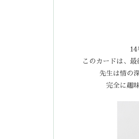
1
このカードは、最
先生は情の
完全に趣