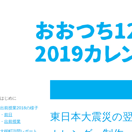
はじめに
出前授業2018の様子
東日本大震災の翌
・
前日
・
出前授業
大槌町訪問レポート