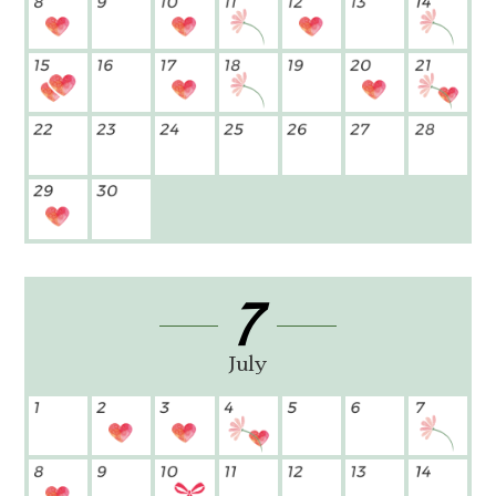
7
July