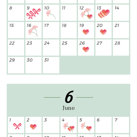
6
June